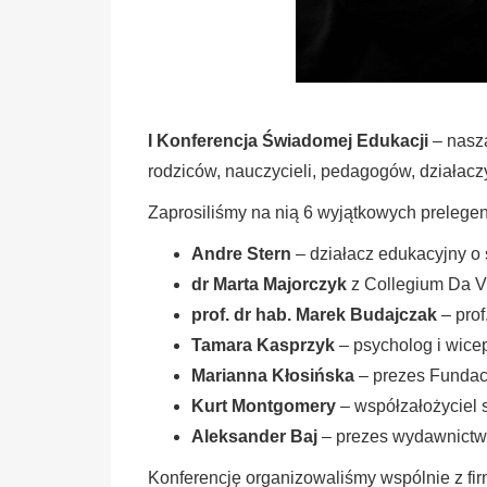
I Konferencja Świadomej Edukacji
– nasza
rodziców, nauczycieli, pedagogów, działacz
Zaprosiliśmy na nią 6 wyjątkowych prelegentó
Andre Stern
– działacz edukacyjny o ś
dr Marta Majorczyk
z Collegium Da Vi
prof. dr hab. Marek Budajczak
– prof
Tamara Kasprzyk
– psycholog i wice
Marianna Kłosińska
– prezes Fundacj
Kurt Montgomery
– współzałożyciel 
Aleksander Baj
– prezes wydawnictw
Konferencję organizowaliśmy wspólnie z f