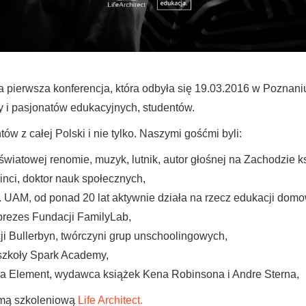
 pierwsza konferencja, która odbyła się 19.03.2016 w Poznan
y i pasjonatów edukacyjnych, studentów.
w z całej Polski i nie tylko. Naszymi gośćmi byli:
wiatowej renomie, muzyk, lutnik, autor głośnej na Zachodzie ks
nci, doktor nauk społecznych,
. UAM, od ponad 20 lat aktywnie działa na rzecz edukacji domo
prezes Fundacji FamilyLab,
i Bullerbyn, twórczyni grup unschoolingowych,
szkoły Spark Academy,
a Element, wydawca książek Kena Robinsona i Andre Sterna,
irmą szkoleniową
Life Architect.