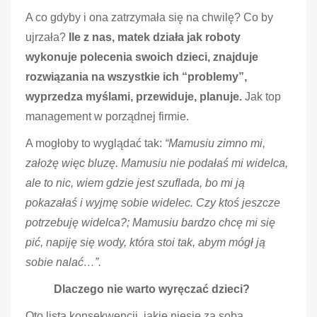
A co gdyby i ona zatrzymała się na chwilę? Co by
ujrzała?
Ile z nas, matek działa jak roboty
wykonuje polecenia swoich dzieci, znajduje
rozwiązania na wszystkie ich “problemy”,
wyprzedza myślami, przewiduje, planuje.
Jak top
management w porządnej firmie.
A mogłoby to wyglądać tak:
“Mamusiu zimno mi,
założę więc bluzę. Mamusiu nie podałaś mi widelca,
ale to nic, wiem gdzie jest szuflada, bo mi ją
pokazałaś i wyjmę sobie widelec. Czy ktoś jeszcze
potrzebuję widelca?; Mamusiu bardzo chcę mi się
pić, napiję się wody, która stoi tak, abym mógł ją
sobie nalać…”.
Dlaczego nie warto wyręczać dzieci?
Oto lista konsekwencji, jakie niesie za sobą