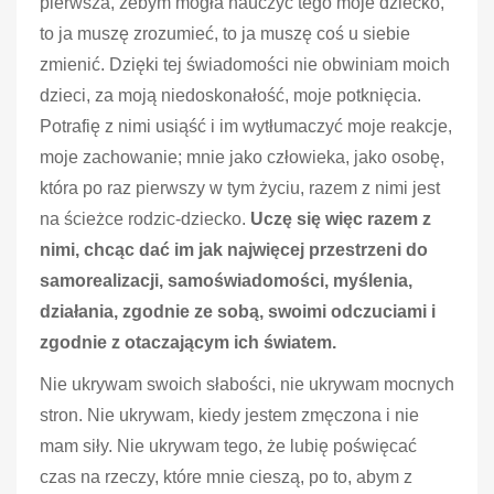
pierwsza, żebym mogła nauczyć tego moje dziecko,
to ja muszę zrozumieć, to ja muszę coś u siebie
zmienić. Dzięki tej świadomości nie obwiniam moich
dzieci, za moją niedoskonałość, moje potknięcia.
Potrafię z nimi usiąść i im wytłumaczyć moje reakcje,
moje zachowanie; mnie jako człowieka, jako osobę,
która po raz pierwszy w tym życiu, razem z nimi jest
na ścieżce rodzic-dziecko.
Uczę się więc razem z
nimi, chcąc dać im jak najwięcej przestrzeni do
samorealizacji, samoświadomości, myślenia,
działania, zgodnie ze sobą, swoimi odczuciami i
zgodnie z otaczającym ich światem.
Nie ukrywam swoich słabości, nie ukrywam mocnych
stron. Nie ukrywam, kiedy jestem zmęczona i nie
mam siły. Nie ukrywam tego, że lubię poświęcać
czas na rzeczy, które mnie cieszą, po to, abym z