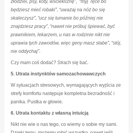
złodziei, psy, koty, wściekliznę”
,
“myj ręce bo
będziesz mieć robaki”
,
“uważaj na nóż bo się
skaleczysz”
,
“ucz się tumanie bo później nie
znajdziesz pracy”
,
“nawet nie próbuj śpiewać, być
prawnikiem, lekarzem, u nas w rodzinie nikt nie
uprawia tych zawodów, więc geny masz słabe”
,
“stój,
nie oddychaj”
.
Czy mam coś dodać? Strach się bać.
5. Utrata instynktów samozachowawczych
W sytuacjach stresowych, wymagających wyjścia ze
strefy komfortu następuje kompletna bezradność i
panika. Pustka w głowie.
6. Utrata kontaktu z własną intuicją
Nikt nie wie o nas tego, co wiemy o sobie my sami.
Dzięki temu, możemy robić wszystko, nawet jeśli