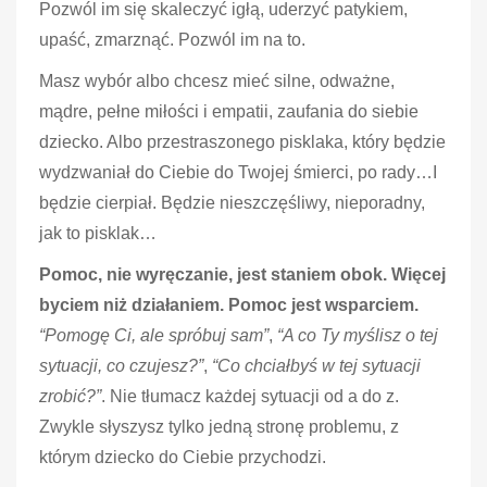
Pozwól im się skaleczyć igłą, uderzyć patykiem,
upaść, zmarznąć. Pozwól im na to.
Masz wybór albo chcesz mieć silne, odważne,
mądre, pełne miłości i empatii, zaufania do siebie
dziecko. Albo przestraszonego pisklaka, który będzie
wydzwaniał do Ciebie do Twojej śmierci, po rady…I
będzie cierpiał. Będzie nieszczęśliwy, nieporadny,
jak to pisklak…
Pomoc, nie wyręczanie, jest staniem obok. Więcej
byciem niż działaniem. Pomoc jest wsparciem.
“Pomogę Ci, ale spróbuj sam”
,
“A co Ty myślisz o tej
sytuacji, co czujesz?”
,
“Co chciałbyś w tej sytuacji
zrobić?”
. Nie tłumacz każdej sytuacji od a do z.
Zwykle słyszysz tylko jedną stronę problemu, z
którym dziecko do Ciebie przychodzi.