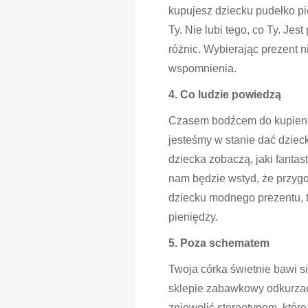
kupujesz dziecku pudełko pię
Ty. Nie lubi tego, co Ty. J
różnic. Wybierając prezent 
wspomnienia.
4. Co ludzie powiedzą
Czasem bodźcem do kupienia 
jesteśmy w stanie dać dzieck
dziecka zobaczą, jaki fantas
nam będzie wstyd, że przygo
dziecku modnego prezentu, t
pieniędzy.
5. Poza schematem
Twoja córka świetnie bawi s
sklepie zabawkowy odkurzacz
zniewolić stereotypom, któr