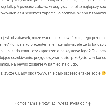
 się lalką. A przecież zabawa w odgrywanie ról to najlepszy sp
żowo-niebieski schemat i zapomnij o podziale sklepu z zabawk
sno jest od zabawek, może warto nie kupować kolejnego przed
enie? Pomyśl nad prezentem niematerialnym, ale za to bardzo
u, bilet do teatru, czy zaproszenie na wystawę lego? Taki prez
ytujące oczekiwanie, przygotowywanie się, przeżycie, a w koń
filmiku. Na pewno zostanie w pamięci na długo.
z, życzę Ci, aby obdarowywanie dało szczęście także Tobie
Pomóż nam się rozwijać i wyraź swoją opinię.