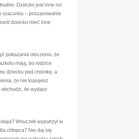
rudne. Dziecko jest inne niż
ego szacunku – poszanowanie
zwól dziecku mieć inne
hęć pokazania otoczeniu, że
szkolu mają, bo rodzice
emu dziecku pod choinkę, a
enia, że nie kupujesz
 obchodzi, ile wydasz
ikołaja? Wnuczek wypatrzył w
la chłopca? Nie daj się
mowlęciem nie wzbudza takich