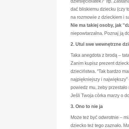
dziesięciolatek?” itp. Zasta
dać bliskiemu dziecku (czy t
na rozmowie z dzieckiem i s
Nie ma takiej osoby, jak “d
niepowtarzalna. Poznaj ją do
2. Utul swe wewnętrzne dz
Taka anegdota z brodą – tata
Zanim kupisz prezent dzieck
dzieciństwa. “Tak bardzo ma
najpiękniejszy i największy
powiedz mu, żeby przestało m
Jeśli Twoja córka marzy o d
3. Ono to nie ja
Może też być odwrotnie – mi
dziecko też tego zaznało. 