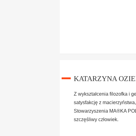
KATARZYNA OZI
Z wykształcenia filozofka i g
satysfakcję z macierzyństwa,
Stowarzyszenia MA®KA POLKA,
szczęśliwy człowiek.