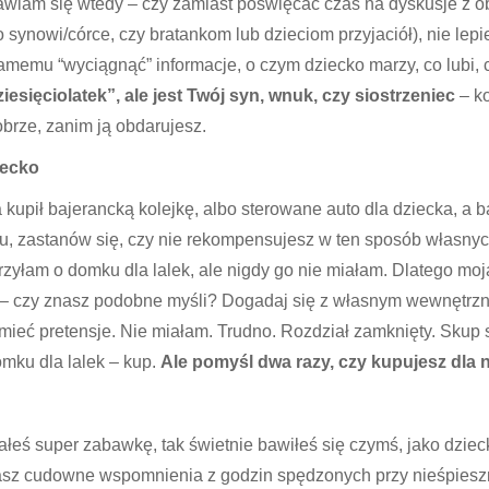
nawiam się wtedy – czy zamiast poświęcać czas na dyskusje z o
o synowi/córce, czy bratankom lub dzieciom przyjaciół), nie lepi
amemu “wyciągnąć” informacje, o czym dziecko marzy, co lubi,
ziesięciolatek”, ale jest Twój syn, wnuk, czy siostrzeniec
– ko
brze, zanim ją obdarujesz.
iecko
 kupił bajerancką kolejkę, albo sterowane auto dla dziecka, a 
u, zastanów się, czy nie rekompensujesz w ten sposób własny
rzyłam o domku dla lalek, ale nigdy go nie miałam. Dlatego moj
” – czy znasz podobne myśli? Dogadaj się z własnym wewnętrzny
ieć pretensje. Nie miałam. Trudno. Rozdział zamknięty. Skup się 
omku dla lalek – kup.
Ale pomyśl dwa razy, czy kupujesz dla ni
ałeś super zabawkę, tak świetnie bawiłeś się czymś, jako dziec
Masz cudowne wspomnienia z godzin spędzonych przy nieśpieszn