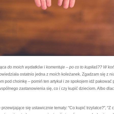
wtrąca do moich wydatków i komentuje – po co to kupiłaś?? W ko
wiedziała ostatnio jedna z moich koleżanek. Zgadzam się z nią 
om pod choinkę – pomiń ten artykuł i ze spokojem idź pakować pr
pólnego zastanowienia się, co i czy kupić dzieciom. Albo dla
 przewijające się ustawicznie tematy: “Co kupić trzylatce?”, “Z 