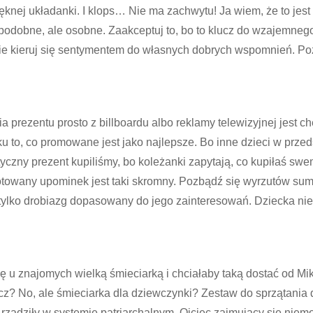
knej układanki. I klops… Nie ma zachwytu! Ja wiem, że to jest t
est podobne, ale osobne. Zaakceptuj to, bo to klucz do wzajemn
nie kieruj się sentymentem do własnych dobrych wspomnień. Po
prezentu prosto z billboardu albo reklamy telewizyjnej jest c
u to, co promowane jest jako najlepsze. Bo inne dzieci w przed
tyczny prezent kupiliśmy, bo koleżanki zapytają, co kupiłaś sw
towany upominek jest taki skromny. Pozbądź się wyrzutów sumi
ylko drobiazg dopasowany do jego zainteresowań. Dziecka nie
ię u znajomych wielką śmieciarką i chciałaby taką dostać od M
? No, ale śmieciarka dla dziewczynki? Zestaw do sprzątania d
e rządziły w systemie patriarchalnym. Ojciec zajmujący się nie