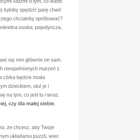
bcymi ludźmi o tym, co warto
ej byłoby spędzić parę chwil
 czego chciałoby spróbować?
nkretna osoba, pojedyncza,
bawi się nim głównie on sam.
ch niespełnionych marzeń z
a córka będzie miała
m dzieckiem, utul je i
na tym, co jest tu i teraz.
ej, czy dla małej siebie.
ko, że chcesz, aby Twoje
ym układaniu puzzli, wiec